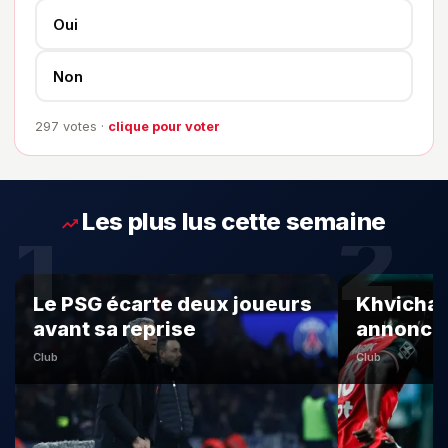
Oui
Non
297
votes ·
clique pour voter
Les plus lus cette semaine
1
2
Le PSG écarte deux joueurs
Khvicha 
avant sa reprise
annonce 
Club
Club