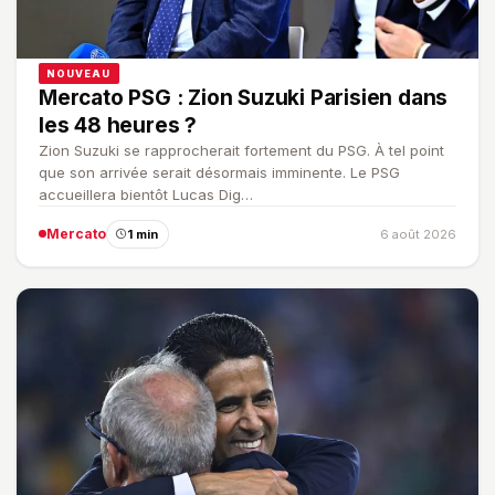
NOUVEAU
Mercato PSG : Zion Suzuki Parisien dans
les 48 heures ?
Zion Suzuki se rapprocherait fortement du PSG. À tel point
que son arrivée serait désormais imminente. Le PSG
accueillera bientôt Lucas Dig…
Mercato
1 min
6 août 2026