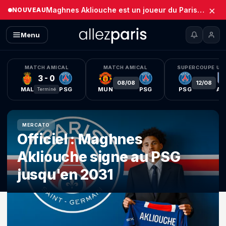
×
Maghnes Akliouche est un joueur du Paris Saint-Germain (Officiel)
NOUVEAU
Menu
Actualité du PSG : infos, merca
MATCH AMICAL
MATCH AMICAL
SUPERCOUPE UE
3 - 0
08/08
12/08
MAL
PSG
MUN
PSG
PSG
AV
Terminé
MERCATO
Officiel : Maghnes
Akliouche signe au PSG
jusqu'en 2031