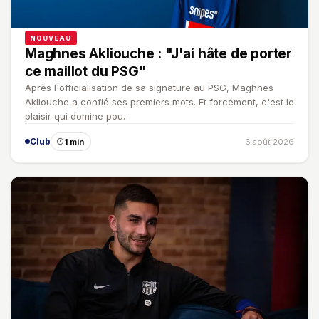
NOUVEAU
Maghnes Akliouche : "J'ai hâte de porter
ce maillot du PSG"
Après l'officialisation de sa signature au PSG, Maghnes
Akliouche a confié ses premiers mots. Et forcément, c'est le
plaisir qui domine pou…
Club
1 min
6 août 2026