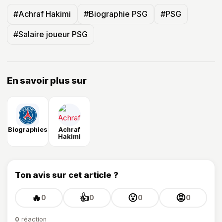
#Achraf Hakimi
#Biographie PSG
#PSG
#Salaire joueur PSG
En savoir plus sur
Biographies
Achraf
Hakimi
Ton avis sur cet article ?
🔥
👍
😮
😡
0
0
0
0
0
réaction