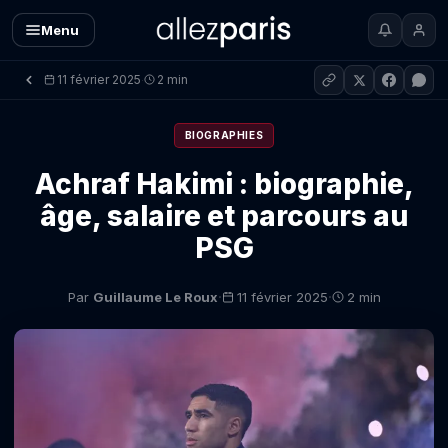
Menu
11 février 2025
2 min
·
BIOGRAPHIES
Achraf Hakimi : biographie,
âge, salaire et parcours au
PSG
·
·
Par
Guillaume Le Roux
11 février 2025
2 min