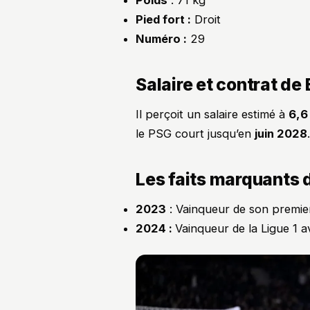
Poids
: 71 kg
Pied fort :
Droit
Numéro :
29
Salaire et contrat de
Il perçoit un salaire estimé à
6,6
le PSG court jusqu’en
juin 2028
.
Les faits marquants d
2023
: Vainqueur de son premi
2024 :
Vainqueur de la Ligue 1 