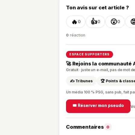
Ton avis sur cet article ?
🔥
👍
😮

0
0
0
0
réaction
ESPACE SUPPORTERS
🚀 Rejoins la communauté 
Gratuit · juste un e-mail, pas de mot 
✍️ Tribunes
🏆 Points & clas
Un média 100 % PSG, sans pub, fait pa
🎟️ Réserver mon pseudo
Vo
Commentaires
0