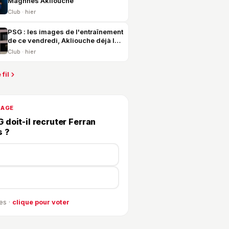
Maghnes Akliouche
Club · hier
PSG : les images de l'entraînement
de ce vendredi, Akliouche déjà là
et United en vue
Club · hier
 fil
DAGE
 doit-il recruter Ferran
s ?
es ·
clique pour voter