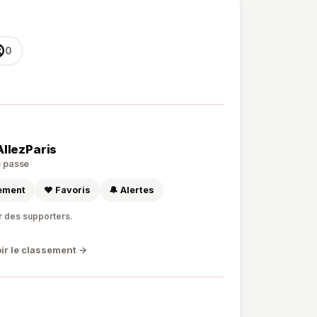

0
AllezParis
de passe
sement
❤️ Favoris
🔔 Alertes
r des supporters.
ir le classement →