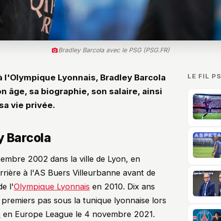
Bradley Barcola avec le PSG (PSG.FR)
LE FIL P
 l'Olympique Lyonnais, Bradley Barcola
n âge, sa biographie, son salaire, ainsi
a vie privée.
y Barcola
ptembre 2002
dans la ville de Lyon, en
rière à l'AS Buers Villeurbanne avant de
e l'
Olympique Lyonnais
en 2010. Dix ans
es premiers pas sous la tunique lyonnaise lors
e
en Europe League le 4 novembre 2021.