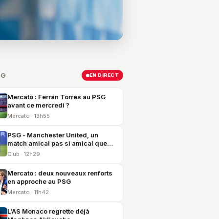
SG
EN DIRECT
Mercato : Ferran Torres au PSG
avant ce mercredi ?
Mercato · 13h55
PSG - Manchester United, un
match amical pas si amical que
cela
Club · 12h29
Mercato : deux nouveaux renforts
en approche au PSG
Mercato · 11h42
L'AS Monaco regrette déjà