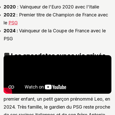
2020
: Vainqueur de l'Euro 2020 avec l'Italie
2022
: Premier titre de Champion de France avec
le
PSG
2024 :
Vainqueur de la Coupe de France avec le
PSG
💬 Les anecdotes sur sa vie privée
Discret en dehors des terrains, Gianluigi
Donnarumma partage sa vie avec Alessia Elefante,
sa compagne de longue date. Le couple,
ensemble depuis l’adolescence, a accueilli son
premier enfant, un petit garçon prénommé Leo, en
2024. Très famille, le gardien du PSG reste proche
de ses racines italiennes et de son frère Antonio,