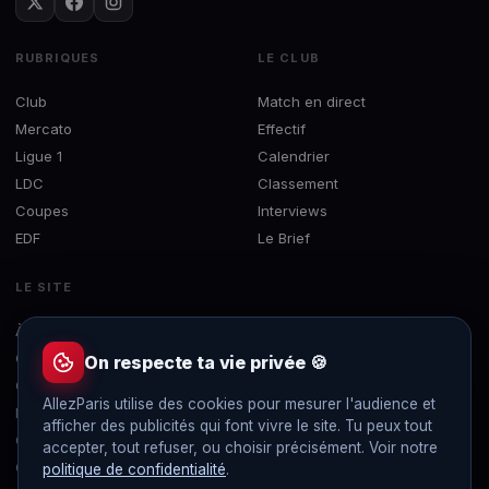
RUBRIQUES
LE CLUB
Club
Match en direct
Mercato
Effectif
Ligue 1
Calendrier
LDC
Classement
Coupes
Interviews
EDF
Le Brief
LE SITE
À propos
Concours
On respecte ta vie privée 🍪
Contact
AllezParis utilise des cookies pour mesurer l'audience et
Mentions légales
afficher des publicités qui font vivre le site. Tu peux tout
Confidentialité
accepter, tout refuser, ou choisir précisément. Voir notre
Gérer les cookies
politique de confidentialité
.