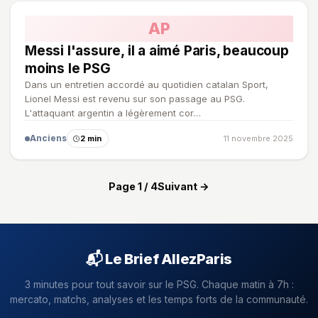
AP
Messi l'assure, il a aimé Paris, beaucoup
moins le PSG
Dans un entretien accordé au quotidien catalan Sport,
Lionel Messi est revenu sur son passage au PSG.
L'attaquant argentin a légèrement cor…
Anciens
2 min
11 novembre 2025
Page 1 / 4
Suivant →
📬 Le Brief AllezParis
3 minutes pour tout savoir sur le PSG. Chaque matin à 7h :
mercato, matchs, analyses et les temps forts de la communauté.