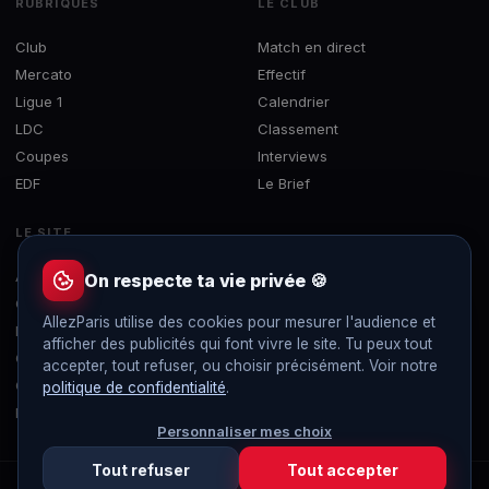
RUBRIQUES
LE CLUB
Club
Match en direct
Mercato
Effectif
Ligue 1
Calendrier
LDC
Classement
Coupes
Interviews
EDF
Le Brief
LE SITE
À propos
On respecte ta vie privée 🍪
Contact
AllezParis utilise des cookies pour mesurer l'audience et
Mentions légales
afficher des publicités qui font vivre le site. Tu peux tout
Confidentialité
accepter, tout refuser, ou choisir précisément. Voir notre
Gérer les cookies
politique de confidentialité
.
Flux RSS
Personnaliser mes choix
Tout refuser
Tout accepter
© 2019-2026 AllezParis — Tous droits réservés