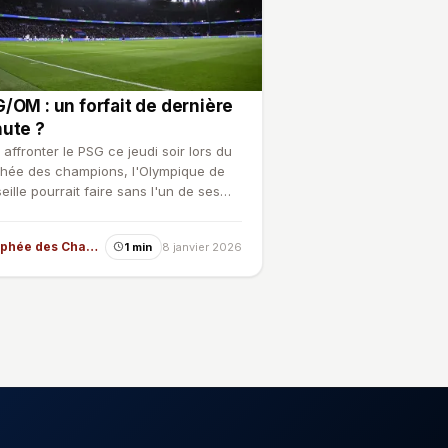
/OM : un forfait de dernière
ute ?
 affronter le PSG ce jeudi soir lors du
hée des champions, l'Olympique de
eille pourrait faire sans l'un de ses
urs, touché…
Trophée des Champions
1 min
8 janvier 2026