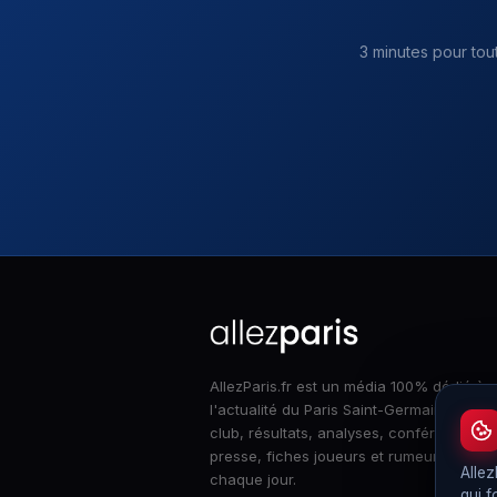
3 minutes pour tou
AllezParis.fr est un média 100% dédié à
l'actualité du Paris Saint-Germain : infos
club, résultats, analyses, conférences d
presse, fiches joueurs et rumeurs merca
Allez
chaque jour.
qui f