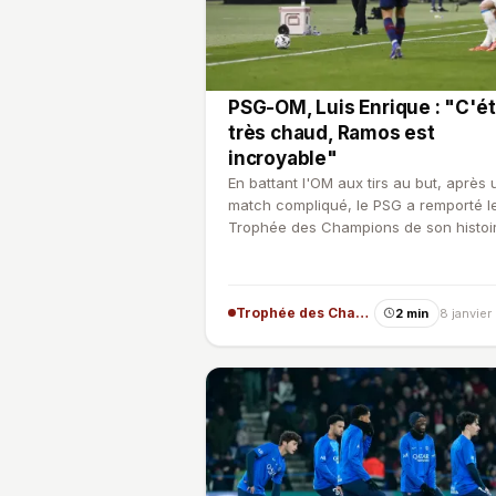
PSG-OM, Luis Enrique : "C'ét
très chaud, Ramos est
incroyable"
En battant l'OM aux tirs au but, après 
match compliqué, le PSG a remporté l
Trophée des Champions de son histoir
Luis Enrique est…
Trophée des Champions
2 min
8 janvie