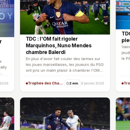
TDC
TDC : l'OM fait rigoler
ple
r
Marquinhos, Nuno Mendes
Vain
chambre Balerdi
jeud
le P
En plus d'avoir fait couler des larmes sur
s
Mars
les joues marseillaises, les joueurs du PSG
alty
ont pris un malin plaisir à chambrer l'OM
après avoi…
Trophée des Champions
r 2026
2 min
9 janvier 2026