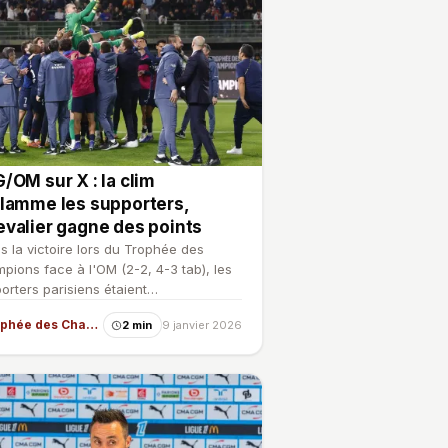
/OM sur X : la clim
lamme les supporters,
valier gagne des points
s la victoire lors du Trophée des
pions face à l'OM (2-2, 4-3 tab), les
orters parisiens étaient
iculièrement en forme sur …
Trophée des Champions
2 min
9 janvier 2026