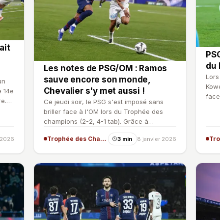
ait
PSG
du 
Les notes de PSG/OM : Ramos
Lors
sauve encore son monde,
un
Kowe
Chevalier s'y met aussi !
e 14e
face
e.
Ce jeudi soir, le PSG s'est imposé sans
capi
briller face à l'OM lors du Trophée des
champions (2-2, 4-1 tab). Grâce à
Dembélé et Ramos, les Par…
Trophée des Champions
r 2026
3 min
8 janvier 2026