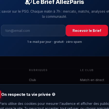
📬 Le Brief AllezParis
t savoir sur le PSG. Chaque matin à 7h : mercato, matchs, analyses et
la communauté.
Recevoir le Brief
1 e-mail par jour · gratuit · zéro spam
RUBRIQUES
LE CLUB
Club
Match en direct
Mercato
Effectif
 du
Ligue 1
Calendrier
On respecte ta vie privée 🍪
e
LDC
Classement
to,
Paris utilise des cookies pour mesurer l'audience et afficher des public
Coupes
Interviews
ont vivre le site. Tu peux tout accepter, tout refuser, ou choisir précis