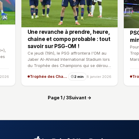
Une revanche à prendre, heure,
PSG
chaine et compo probable : tout
min
savoir sur PSG-OM !
Pour
1+),
Ce jeudi (19h), le PSG affrontera l'OM au
Trop
des
Jaber Al-Ahmad International Stadium lors
Mars
du Trophée des Champions qui se déroule
joue
au Koweit. Chai…
Trophée des Champions
r 2026
2 min
8 janvier 2026
Page 1 / 3
Suivant →