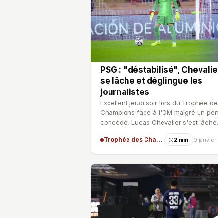
PSG : "déstabilisé", Chevalie
se lâche et déglingue les
journalistes
Excellent jeudi soir lors du Trophée de
Champions face à l'OM malgré un pen
concédé, Lucas Chevalier s'est lâché
après le match en rev…
Trophée des Champions
2 min
9 janvie