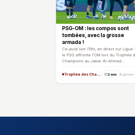
PSG-OM : les compos sont
tombées, avec la grosse
armada !
Ce jeudi soir (19h, en direct sur Ligue 
le PSG affronte l'OM lors du Trophée 
Champions au Jaber Al-Ahmad
International Stadium, au…
Trophée des Champions
2 min
8 janvie