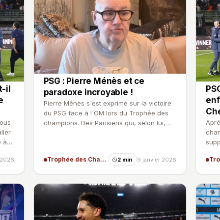
PSG : Pierre Ménès et ce
-il
PSG
paradoxe incroyable !
e
enf
Pierre Ménès s'est exprimé sur la victoire
Che
du PSG face à l'OM lors du Trophée des
sous
Aprè
champions. Des Parisiens qui, selon lui,
lier
cham
doivent tirer de…
e à
supp
part
Trophée des Champions
r 2026
2 min
9 janvier 2026