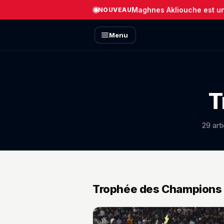
Maghnes Akliouche est un 
NOUVEAU
Menu
T
29 art
Trophée des Cham
Trophée des Champions