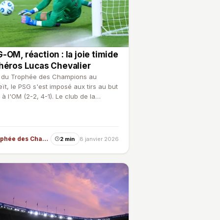
-OM, réaction : la joie timide
héros Lucas Chevalier
 du Trophée des Champions au
ït, le PSG s'est imposé aux tirs au but
 à l'OM (2-2, 4-1). Le club de la
tale remporte ce tit…
Trophée des Champions
2 min
8 janvier 2026