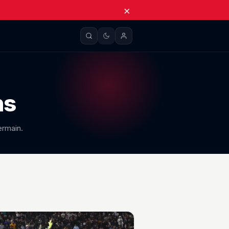
×
ns
ermain.