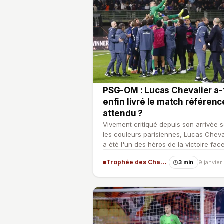
PSG-OM : Lucas Chevalier a-t
enfin livré le match référenc
attendu ?
Vivement critiqué depuis son arrivée 
les couleurs parisiennes, Lucas Cheva
a été l'un des héros de la victoire fac
l'OM lors du…
Trophée des Champions
3 min
9 janvie