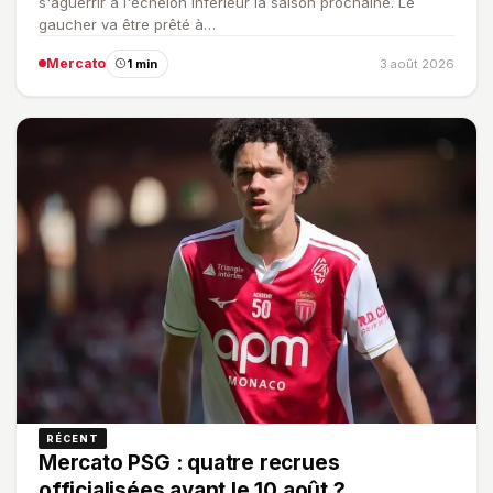
s'aguerrir à l'échelon inférieur la saison prochaine. Le
gaucher va être prêté à…
Mercato
1 min
3 août 2026
RÉCENT
Mercato PSG : quatre recrues
officialisées avant le 10 août ?