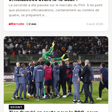
La seconde a été passée sur le mercato du PSG. À tel point
que plusieurs officialisations, certainement au nombre de
quatre, se préparent e…
Mercato
2 min
3 août 2026
RÉCENT