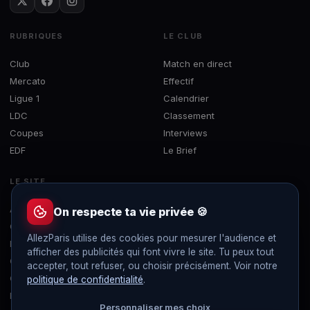
RUBRIQUES
LE CLUB
Club
Match en direct
Mercato
Effectif
Ligue 1
Calendrier
LDC
Classement
Coupes
Interviews
EDF
Le Brief
LE SITE
À propos
On respecte ta vie privée 🍪
Contact
AllezParis utilise des cookies pour mesurer l'audience et
Mentions légales
afficher des publicités qui font vivre le site. Tu peux tout
Confidentialité
accepter, tout refuser, ou choisir précisément. Voir notre
Gérer les cookies
politique de confidentialité
.
Flux RSS
Personnaliser mes choix