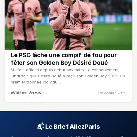
Le PSG lâche une compil' de fou pour
fêter son Golden Boy Désiré Doué
Si c'est officiel depuis début novembre, c'est seulement
lundi soir que Désiré Doué a reçu son Golden Boy 2025. Un
premier trophée individu…
Vidéos
1 min
3 décembre 2025
📬 Le Brief AllezParis