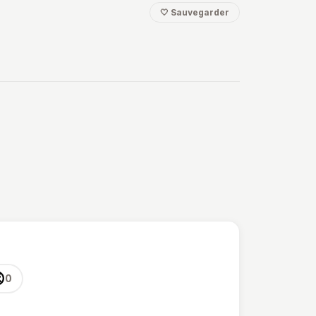
🤍 Sauvegarder

0