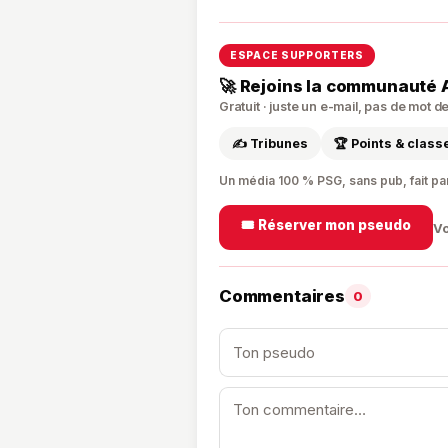
ESPACE SUPPORTERS
🚀 Rejoins la communauté 
Gratuit · juste un e-mail, pas de mot 
✍️ Tribunes
🏆 Points & clas
Un média 100 % PSG, sans pub, fait pa
🎟️ Réserver mon pseudo
Vo
Commentaires
0