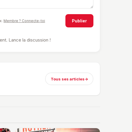
Publier
x.
Membre ? Connecte-toi
t. Lance la discussion !
Tous ses articles
→