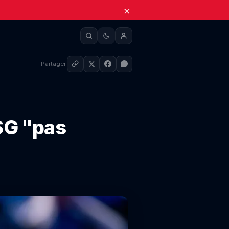
×
Partager
SG "pas