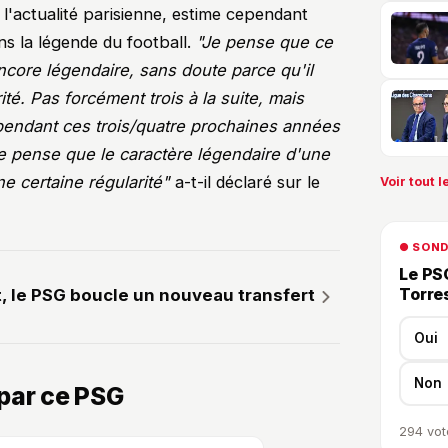
s l'actualité parisienne, estime cependant
s la légende du football.
"Je pense que ce
ncore légendaire, sans doute parce qu'il
é. Pas forcément trois à la suite, mais
e pendant ces trois/quatre prochaines années
Je pense que le caractère légendaire d'une
 certaine régularité"
a-t-il déclaré sur le
Voir tout le
● SON
Le PSG
Torre
it, le PSG boucle un nouveau transfert
Oui
Non
par ce PSG
294
vot