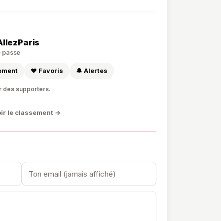
AllezParis
de passe
sement
❤️ Favoris
🔔 Alertes
r des supporters.
ir le classement →