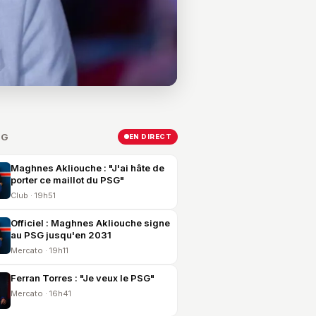
SG
EN DIRECT
Maghnes Akliouche : "J'ai hâte de
porter ce maillot du PSG"
Club · 19h51
Officiel : Maghnes Akliouche signe
au PSG jusqu'en 2031
Mercato · 19h11
Ferran Torres : "Je veux le PSG"
Mercato · 16h41