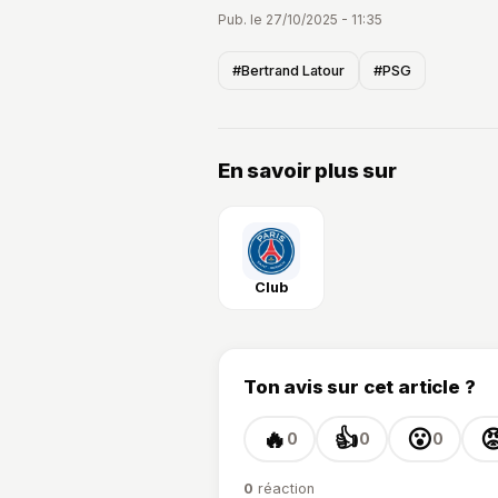
Pub. le 27/10/2025 - 11:35
#Bertrand Latour
#PSG
En savoir plus sur
Club
Ton avis sur cet article ?
🔥
👍
😮

0
0
0
0
réaction