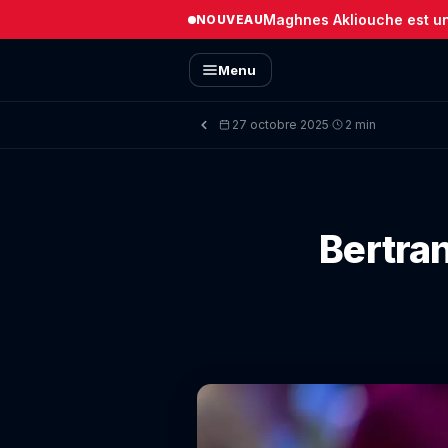
Maghnes Akliouche est un 
NOUVEAU
Menu
27 octobre 2025
2 min
·
Bertra