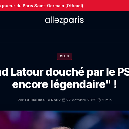
joueur du Paris Saint-Germain (Officiel)
CLUB
nd Latour douché par le P
encore légendaire" !
·
·
Par
Guillaume Le Roux
27 octobre 2025
2 min