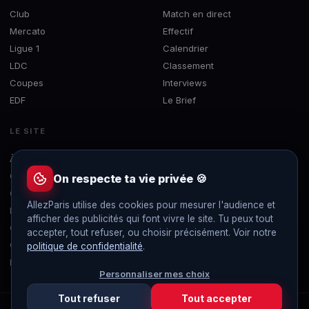
Club
Match en direct
Mercato
Effectif
Ligue 1
Calendrier
LDC
Classement
Coupes
Interviews
EDF
Le Brief
LE SITE
À propos
Concours
On respecte ta vie privée 🍪
Contact
AllezParis utilise des cookies pour mesurer l'audience et
Mentions légales
afficher des publicités qui font vivre le site. Tu peux tout
Confidentialité
accepter, tout refuser, ou choisir précisément. Voir notre
Gérer les cookies
politique de confidentialité
.
Flux RSS
Personnaliser mes choix
Tout refuser
Tout accepter
© 2019-2026 AllezParis — Tous droits réservés