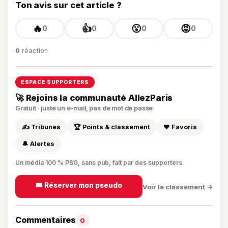
Ton avis sur cet article ?
🔥
👍
😮
😡
0
0
0
0
0
réaction
ESPACE SUPPORTERS
🚀 Rejoins la communauté AllezParis
Gratuit · juste un e-mail, pas de mot de passe
✍️ Tribunes
🏆 Points & classement
❤️ Favoris
🔔 Alertes
Un média 100 % PSG, sans pub, fait par des supporters.
🎟️ Réserver mon pseudo
Voir le classement →
Commentaires
0