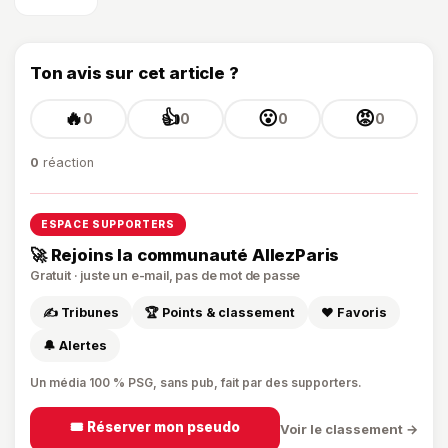
Ton avis sur cet article ?
🔥
👍
😮
😡
0
0
0
0
0
réaction
ESPACE SUPPORTERS
🚀 Rejoins la communauté AllezParis
Gratuit · juste un e-mail, pas de mot de passe
✍️ Tribunes
🏆 Points & classement
❤️ Favoris
🔔 Alertes
Un média 100 % PSG, sans pub, fait par des supporters.
🎟️ Réserver mon pseudo
Voir le classement →