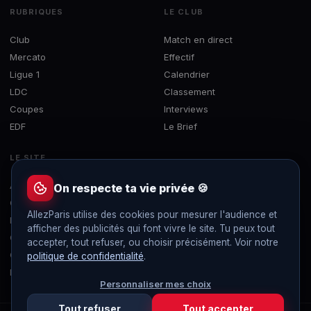
RUBRIQUES
LE CLUB
Club
Match en direct
Mercato
Effectif
Ligue 1
Calendrier
LDC
Classement
Coupes
Interviews
EDF
Le Brief
LE SITE
À propos
On respecte ta vie privée 🍪
Contact
AllezParis utilise des cookies pour mesurer l'audience et
Mentions légales
afficher des publicités qui font vivre le site. Tu peux tout
Confidentialité
accepter, tout refuser, ou choisir précisément. Voir notre
Gérer les cookies
politique de confidentialité
.
Flux RSS
Personnaliser mes choix
Tout refuser
Tout accepter