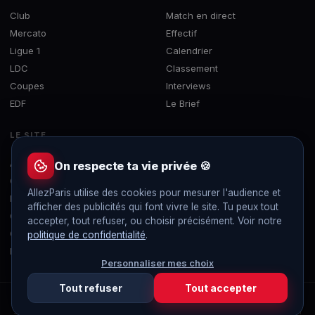
Club
Match en direct
Mercato
Effectif
Ligue 1
Calendrier
LDC
Classement
Coupes
Interviews
EDF
Le Brief
LE SITE
À propos
On respecte ta vie privée 🍪
Contact
AllezParis utilise des cookies pour mesurer l'audience et
Mentions légales
afficher des publicités qui font vivre le site. Tu peux tout
Confidentialité
accepter, tout refuser, ou choisir précisément. Voir notre
Gérer les cookies
politique de confidentialité
.
Flux RSS
Personnaliser mes choix
Tout refuser
Tout accepter
© 2019-2026 AllezParis — Tous droits réservés
Site 100% indépendant et sans publicité, non affilié au Paris Saint-Germain