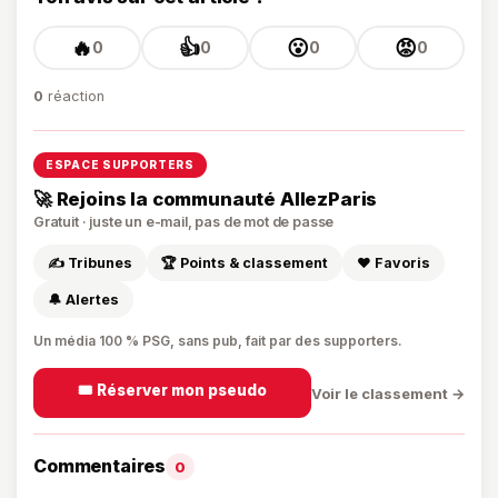
🔥
👍
😮
😡
0
0
0
0
0
réaction
ESPACE SUPPORTERS
🚀 Rejoins la communauté AllezParis
Gratuit · juste un e-mail, pas de mot de passe
✍️ Tribunes
🏆 Points & classement
❤️ Favoris
🔔 Alertes
Un média 100 % PSG, sans pub, fait par des supporters.
🎟️ Réserver mon pseudo
Voir le classement →
Commentaires
0