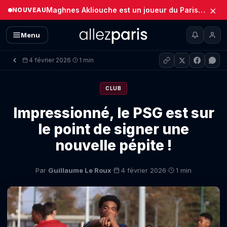
×
Maghnes Akliouche est un joueur du Paris Saint-Germain (Officiel)
NOUVEAU
Menu
4 février 2026
1 min
·
CLUB
Impressionné, le PSG est sur
le point de signer une
nouvelle pépite !
·
·
Par
Guillaume Le Roux
4 février 2026
1 min