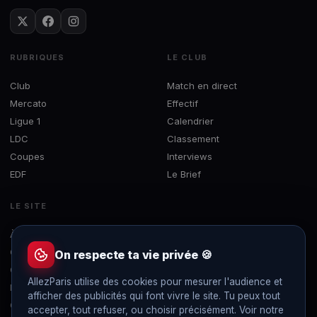
RUBRIQUES
LE CLUB
Club
Match en direct
Mercato
Effectif
Ligue 1
Calendrier
LDC
Classement
Coupes
Interviews
EDF
Le Brief
LE SITE
À propos
Concours
On respecte ta vie privée 🍪
Contact
AllezParis utilise des cookies pour mesurer l'audience et
Mentions légales
afficher des publicités qui font vivre le site. Tu peux tout
Confidentialité
accepter, tout refuser, ou choisir précisément. Voir notre