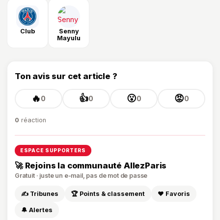
Club
Senny
Mayulu
Ton avis sur cet article ?
🔥
👍
😮
😡
0
0
0
0
0
réaction
ESPACE SUPPORTERS
🚀 Rejoins la communauté AllezParis
Gratuit · juste un e-mail, pas de mot de passe
✍️ Tribunes
🏆 Points & classement
❤️ Favoris
🔔 Alertes