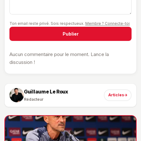
Ton email reste privé. Sois respectueux.
Membre ? Connecte-toi
Publier
Aucun commentaire pour le moment. Lance la
discussion !
Guillaume Le Roux
Articles
→
Rédacteur