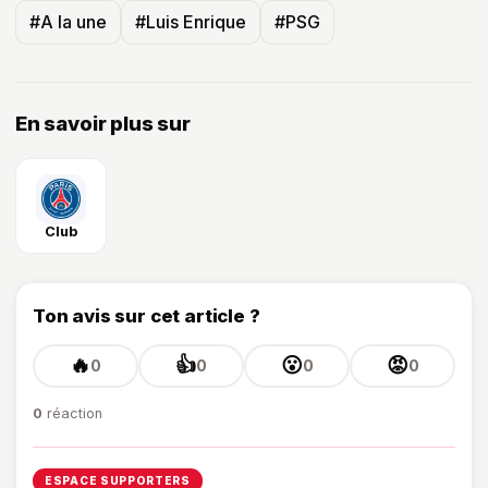
#A la une
#Luis Enrique
#PSG
En savoir plus sur
Club
Ton avis sur cet article ?
🔥
👍
😮
😡
0
0
0
0
0
réaction
ESPACE SUPPORTERS