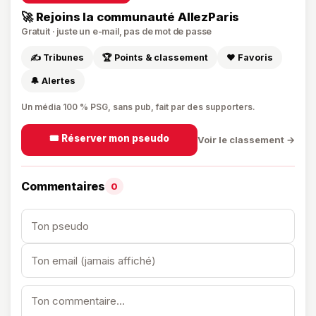
🚀 Rejoins la communauté AllezParis
Gratuit · juste un e-mail, pas de mot de passe
✍️ Tribunes
🏆 Points & classement
❤️ Favoris
🔔 Alertes
Un média 100 % PSG, sans pub, fait par des supporters.
🎟️ Réserver mon pseudo
Voir le classement →
Commentaires
0