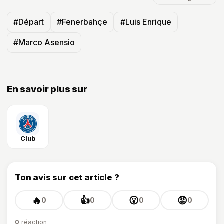
#Départ
#Fenerbahçe
#Luis Enrique
#Marco Asensio
En savoir plus sur
Club
Ton avis sur cet article ?
🔥
👍
😮
😡
0
0
0
0
0
réaction