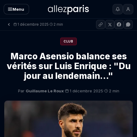
Menu
1 décembre 2025
2 min
·
CLUB
Marco Asensio balance ses
vérités sur Luis Enrique : "Du
jour au lendemain…"
·
·
Par
Guillaume Le Roux
1 décembre 2025
2 min