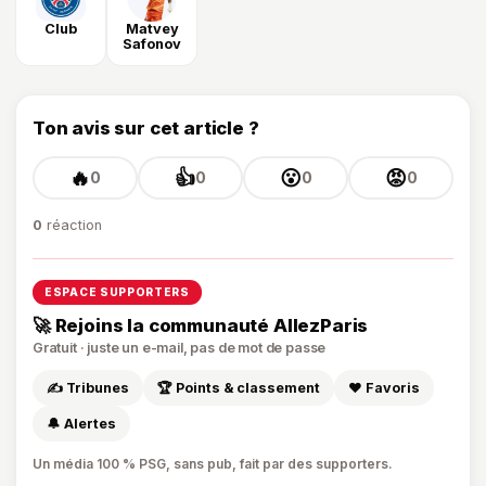
Club
Matvey
Safonov
Ton avis sur cet article ?
🔥
👍
😮
😡
0
0
0
0
0
réaction
ESPACE SUPPORTERS
🚀 Rejoins la communauté AllezParis
Gratuit · juste un e-mail, pas de mot de passe
✍️ Tribunes
🏆 Points & classement
❤️ Favoris
🔔 Alertes
Un média 100 % PSG, sans pub, fait par des supporters.