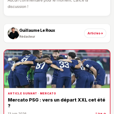
Aucun commentaire pour le moment. Lance la
discussion !
Guillaume Le Roux
Articles
→
Rédacteur
ARTICLE SUIVANT · MERCATO
Mercato PSG : vers un départ XXL cet été
?
13 juin 2026
Lire →