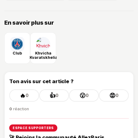
En savoir plus sur
Club
Khvicha
Kvaratskhelia
Ton avis sur cet article ?
🔥
👍
😮
😡
0
0
0
0
0
réaction
ESPACE SUPPORTERS
🚀 Rejoins la communauté AllezParis