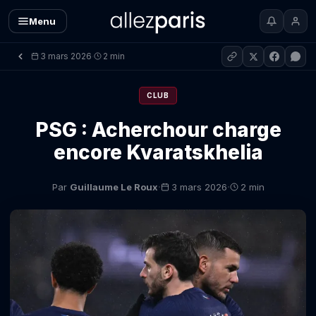
Menu
3 mars 2026
2 min
·
CLUB
PSG : Acherchour charge
encore Kvaratskhelia
·
·
Par
Guillaume Le Roux
3 mars 2026
2 min