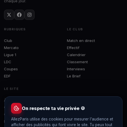
chaque jour.
RUBRIQUES
LE CLUB
Club
Match en direct
Mercato
Effectif
Ligue 1
Calendrier
LDC
Classement
Coupes
Interviews
EDF
Le Brief
LE SITE
À propos
Concours
On respecte ta vie privée 🍪
Contact
AllezParis utilise des cookies pour mesurer l'audience et
Mentions légales
afficher des publicités qui font vivre le site. Tu peux tout