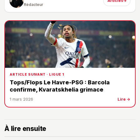
Articles
→
Rédacteur
ARTICLE SUIVANT · LIGUE 1
Tops/Flops Le Havre-PSG : Barcola
confirme, Kvaratskhelia grimace
1 mars 2026
Lire →
À lire ensuite