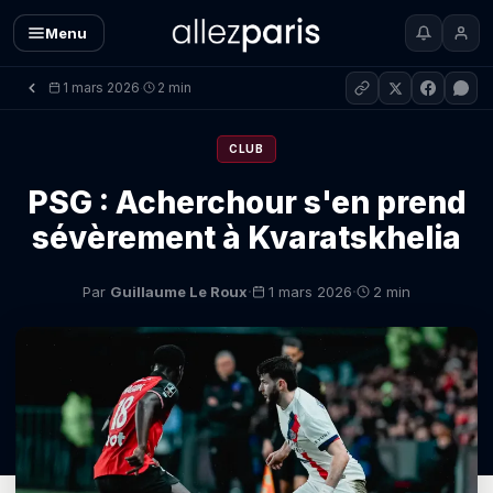
Menu
1 mars 2026
2 min
·
CLUB
PSG : Acherchour s'en prend
sévèrement à Kvaratskhelia
·
·
Par
Guillaume Le Roux
1 mars 2026
2 min