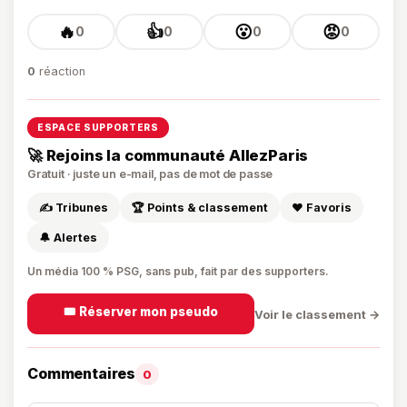
🔥
👍
😮
😡
0
0
0
0
0
réaction
ESPACE SUPPORTERS
🚀 Rejoins la communauté AllezParis
Gratuit · juste un e-mail, pas de mot de passe
✍️ Tribunes
🏆 Points & classement
❤️ Favoris
🔔 Alertes
Un média 100 % PSG, sans pub, fait par des supporters.
🎟️ Réserver mon pseudo
Voir le classement →
Commentaires
0