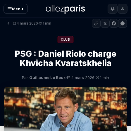
Menu
4 mars 2026
1 min
·
CLUB
PSG : Daniel Riolo charge
Khvicha Kvaratskhelia
·
·
Par
Guillaume Le Roux
4 mars 2026
1 min