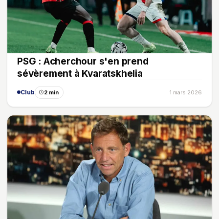
PSG : Acherchour s'en prend
sévèrement à Kvaratskhelia
Club
2 min
1 mars 2026