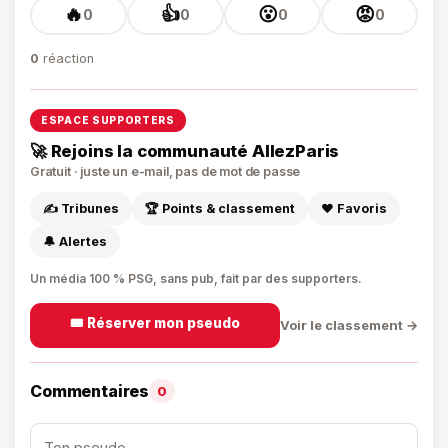
🔥
👍
😮
😡
0
0
0
0
0
réaction
ESPACE SUPPORTERS
🚀 Rejoins la communauté AllezParis
Gratuit · juste un e-mail, pas de mot de passe
✍️ Tribunes
🏆 Points & classement
❤️ Favoris
🔔 Alertes
Un média 100 % PSG, sans pub, fait par des supporters.
🎟️ Réserver mon pseudo
Voir le classement →
Commentaires
0