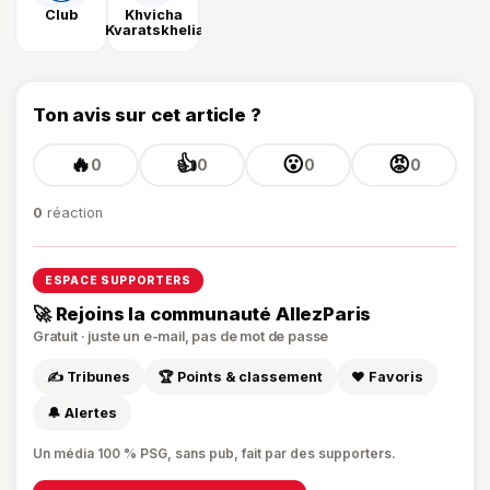
Club
Khvicha
Kvaratskhelia
Ton avis sur cet article ?
🔥
👍
😮
😡
0
0
0
0
0
réaction
ESPACE SUPPORTERS
🚀 Rejoins la communauté AllezParis
Gratuit · juste un e-mail, pas de mot de passe
✍️ Tribunes
🏆 Points & classement
❤️ Favoris
🔔 Alertes
Un média 100 % PSG, sans pub, fait par des supporters.