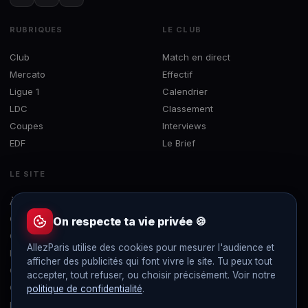
RUBRIQUES
LE CLUB
Club
Match en direct
Mercato
Effectif
Ligue 1
Calendrier
LDC
Classement
Coupes
Interviews
EDF
Le Brief
LE SITE
À propos
Concours
On respecte ta vie privée 🍪
Contact
AllezParis utilise des cookies pour mesurer l'audience et
Mentions légales
afficher des publicités qui font vivre le site. Tu peux tout
Confidentialité
accepter, tout refuser, ou choisir précisément. Voir notre
Gérer les cookies
politique de confidentialité
.
Flux RSS