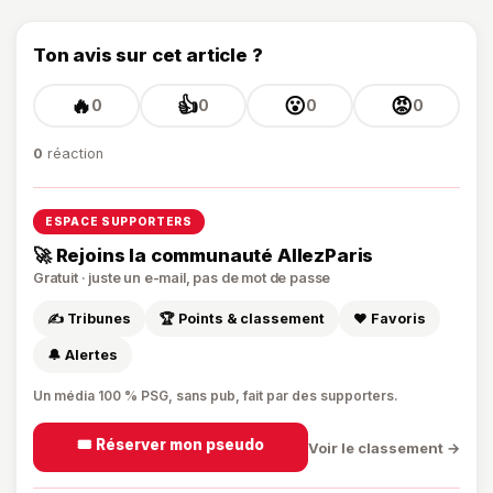
Ton avis sur cet article ?
🔥
👍
😮
😡
0
0
0
0
0
réaction
ESPACE SUPPORTERS
🚀 Rejoins la communauté AllezParis
Gratuit · juste un e-mail, pas de mot de passe
✍️ Tribunes
🏆 Points & classement
❤️ Favoris
🔔 Alertes
Un média 100 % PSG, sans pub, fait par des supporters.
🎟️ Réserver mon pseudo
Voir le classement →