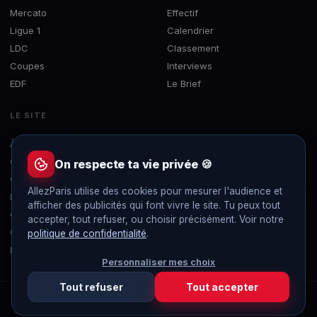
Mercato
Effectif
Ligue 1
Calendrier
LDC
Classement
Coupes
Interviews
EDF
Le Brief
LE SITE
À propos
Concours
On respecte ta vie privée 🍪
Contact
AllezParis utilise des cookies pour mesurer l'audience et
Mentions légales
afficher des publicités qui font vivre le site. Tu peux tout
Confidentialité
accepter, tout refuser, ou choisir précisément. Voir notre
Gérer les cookies
politique de confidentialité
.
Flux RSS
Personnaliser mes choix
Tout refuser
Tout accepter
© 2019-2026 AllezParis — Tous droits réservés
Site 100% indépendant et sans publicité, non affilié au Paris Saint-Germain