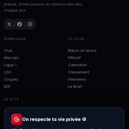
presse, fiches joueurs et rumeurs mercato,
chaque jour.
RUBRIQUES
LE CLUB
Club
Match en direct
Mercato
Effectif
Ligue 1
Calendrier
LDC
Classement
Coupes
Interviews
EDF
Le Brief
LE SITE
À propos
Concours
On respecte ta vie privée 🍪
Contact