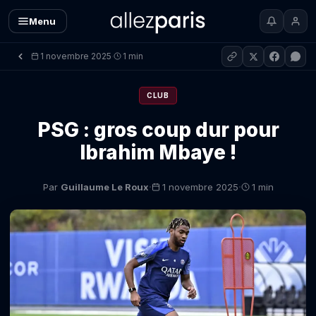
Menu
1 novembre 2025
1 min
·
CLUB
PSG : gros coup dur pour
Ibrahim Mbaye !
·
·
Par
Guillaume Le Roux
1 novembre 2025
1 min