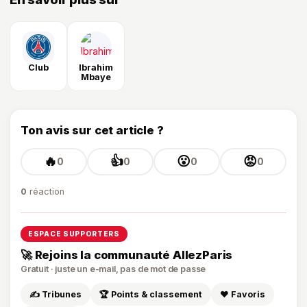
Club
Ibrahim
Mbaye
Ton avis sur cet article ?
🔥
👍
😮
😡
0
0
0
0
0
réaction
ESPACE SUPPORTERS
🚀 Rejoins la communauté AllezParis
Gratuit · juste un e-mail, pas de mot de passe
✍️ Tribunes
🏆 Points & classement
❤️ Favoris