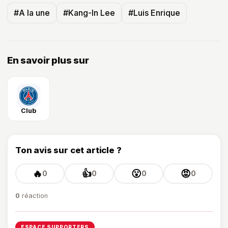
#A la une
#Kang-In Lee
#Luis Enrique
En savoir plus sur
Club
Ton avis sur cet article ?
🔥
👍
😮
😡
0
0
0
0
0
réaction
ESPACE SUPPORTERS