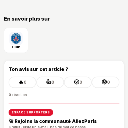
En savoir plus sur
Club
Ton avis sur cet article ?
🔥
👍
😮
😡
0
0
0
0
0
réaction
ESPACE SUPPORTERS
🚀 Rejoins la communauté AllezParis
Gratuit · juste un e-mail, pas de mot de passe