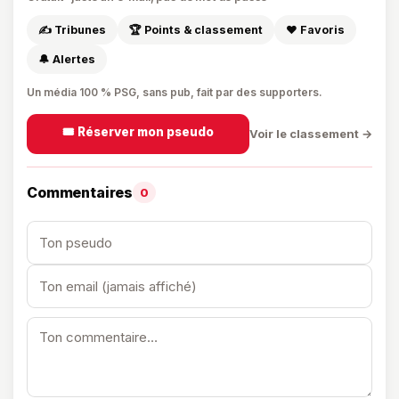
✍️ Tribunes
🏆 Points & classement
❤️ Favoris
🔔 Alertes
Un média 100 % PSG, sans pub, fait par des supporters.
🎟️ Réserver mon pseudo
Voir le classement →
Commentaires
0