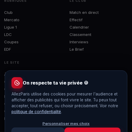
RUBRIQUES
LE CLUB
Club
Match en direct
Mercato
Effectif
Ligue 1
Calendrier
LDC
Classement
Coupes
Interviews
EDF
Le Brief
LE SITE
À propos
Concours
On respecte ta vie privée 🍪
Contact
AllezParis utilise des cookies pour mesurer l'audience et
Mentions légales
afficher des publicités qui font vivre le site. Tu peux tout
Confidentialité
accepter, tout refuser, ou choisir précisément. Voir notre
Gérer les cookies
politique de confidentialité
.
Flux RSS
Personnaliser mes choix