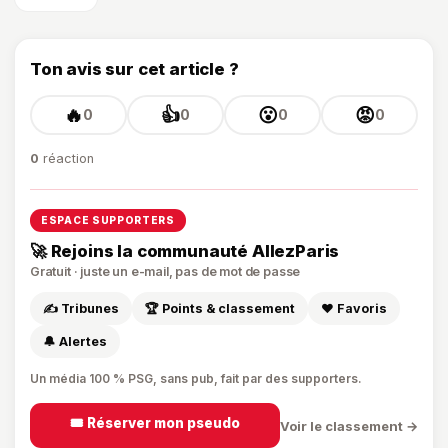
Ton avis sur cet article ?
🔥
👍
😮
😡
0
0
0
0
0
réaction
ESPACE SUPPORTERS
🚀 Rejoins la communauté AllezParis
Gratuit · juste un e-mail, pas de mot de passe
✍️ Tribunes
🏆 Points & classement
❤️ Favoris
🔔 Alertes
Un média 100 % PSG, sans pub, fait par des supporters.
🎟️ Réserver mon pseudo
Voir le classement →