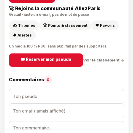
🚀 Rejoins la communauté AllezParis
Gratuit · juste un e-mail, pas de mot de passe
✍️ Tribunes
🏆 Points & classement
❤️ Favoris
🔔 Alertes
Un média 100 % PSG, sans pub, fait par des supporters.
🎟️ Réserver mon pseudo
Voir le classement →
Commentaires
0