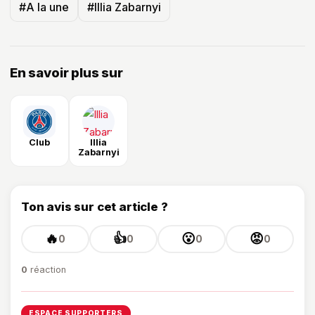
#A la une
#Illia Zabarnyi
En savoir plus sur
Club
Illia
Zabarnyi
Ton avis sur cet article ?
🔥
👍
😮
😡
0
0
0
0
0
réaction
ESPACE SUPPORTERS