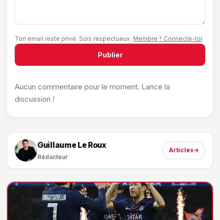
Ton email reste privé. Sois respectueux.
Membre ? Connecte-toi
Publier
Aucun commentaire pour le moment. Lance la
discussion !
Guillaume Le Roux
Articles
→
Rédacteur