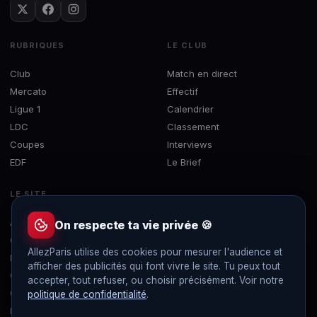
RUBRIQUES
LE CLUB
Club
Match en direct
Mercato
Effectif
Ligue 1
Calendrier
LDC
Classement
Coupes
Interviews
EDF
Le Brief
LE SITE
À propos
On respecte ta vie privée 🍪
Contact
AllezParis utilise des cookies pour mesurer l'audience et
Mentions légales
afficher des publicités qui font vivre le site. Tu peux tout
Confidentialité
accepter, tout refuser, ou choisir précisément. Voir notre
Gérer les cookies
politique de confidentialité
.
Flux RSS