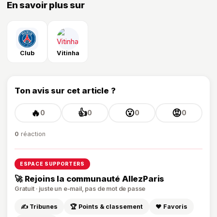
En savoir plus sur
Club
Vitinha
Ton avis sur cet article ?
🔥
👍
😮
😡
0
0
0
0
0
réaction
ESPACE SUPPORTERS
🚀 Rejoins la communauté AllezParis
Gratuit · juste un e-mail, pas de mot de passe
✍️ Tribunes
🏆 Points & classement
❤️ Favoris