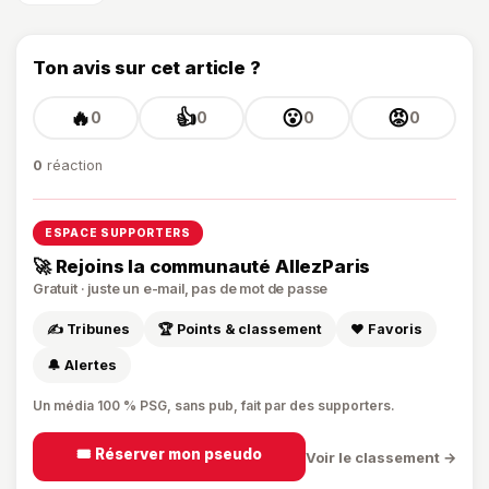
Ton avis sur cet article ?
🔥
👍
😮
😡
0
0
0
0
0
réaction
ESPACE SUPPORTERS
🚀 Rejoins la communauté AllezParis
Gratuit · juste un e-mail, pas de mot de passe
✍️ Tribunes
🏆 Points & classement
❤️ Favoris
🔔 Alertes
Un média 100 % PSG, sans pub, fait par des supporters.
🎟️ Réserver mon pseudo
Voir le classement →