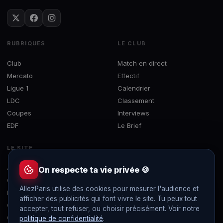
RUBRIQUES
LE CLUB
Club
Match en direct
Mercato
Effectif
Ligue 1
Calendrier
LDC
Classement
Coupes
Interviews
EDF
Le Brief
LE SITE
À propos
On respecte ta vie privée 🍪
Contact
AllezParis utilise des cookies pour mesurer l'audience et
Mentions légales
afficher des publicités qui font vivre le site. Tu peux tout
Confidentialité
accepter, tout refuser, ou choisir précisément. Voir notre
Gérer les cookies
politique de confidentialité
.