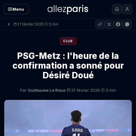
Menu
21 février 2026
3 min
·
CLUB
PSG-Metz : l'heure de la
confirmation a sonné pour
Désiré Doué
·
·
Par
Guillaume Le Roux
21 février 2026
3 min