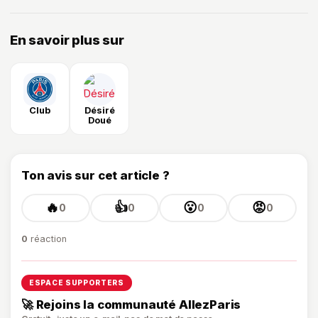
En savoir plus sur
Club
Désiré
Doué
Ton avis sur cet article ?
🔥
👍
😮
😡
0
0
0
0
0
réaction
ESPACE SUPPORTERS
🚀 Rejoins la communauté AllezParis