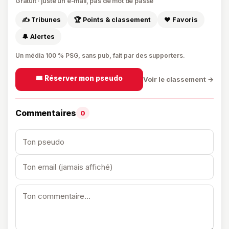
Gratuit · juste un e-mail, pas de mot de passe
✍️ Tribunes
🏆 Points & classement
❤️ Favoris
🔔 Alertes
Un média 100 % PSG, sans pub, fait par des supporters.
🎟️ Réserver mon pseudo
Voir le classement →
Commentaires
0