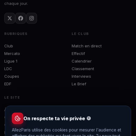
chaque jour.
RUBRIQUES
LE CLUB
Club
Match en direct
Mercato
Effectif
Ligue 1
Calendrier
LDC
Classement
Coupes
Interviews
EDF
Le Brief
LE SITE
À propos
Concours
On respecte ta vie privée 🍪
Contact
AllezParis utilise des cookies pour mesurer l'audience et
Mentions légales