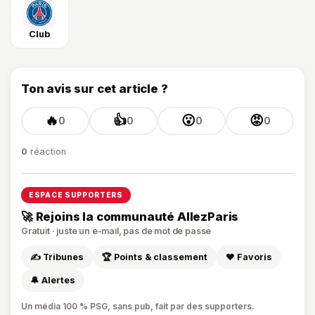
Club
Ton avis sur cet article ?
🔥
👍
😮
😡
0
0
0
0
0
réaction
ESPACE SUPPORTERS
🚀 Rejoins la communauté AllezParis
Gratuit · juste un e-mail, pas de mot de passe
✍️ Tribunes
🏆 Points & classement
❤️ Favoris
🔔 Alertes
Un média 100 % PSG, sans pub, fait par des supporters.