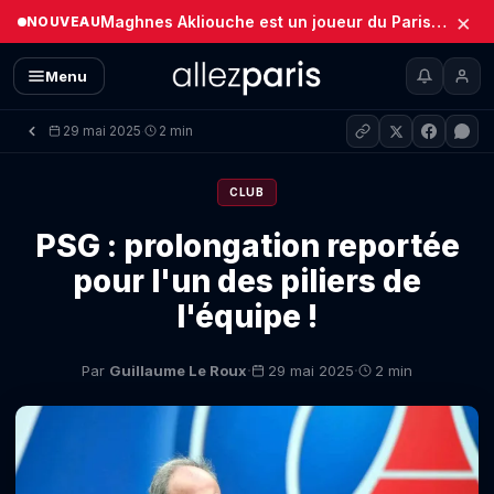
×
Maghnes Akliouche est un joueur du Paris Saint-Germain (Officiel)
NOUVEAU
Menu
29 mai 2025
2 min
·
CLUB
PSG : prolongation reportée
pour l'un des piliers de
l'équipe !
·
·
Par
Guillaume Le Roux
29 mai 2025
2 min