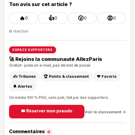
Ton avis sur cet article ?
🔥
👍
😮
😡
0
0
0
0
0
réaction
ESPACE SUPPORTERS
🚀 Rejoins la communauté AllezParis
Gratuit · juste un e-mail, pas de mot de passe
✍️ Tribunes
🏆 Points & classement
❤️ Favoris
🔔 Alertes
Un média 100 % PSG, sans pub, fait par des supporters.
🎟️ Réserver mon pseudo
Voir le classement →
Commentaires
0