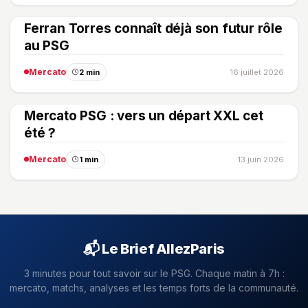
Ferran Torres connaît déjà son futur rôle
au PSG
Mercato
2 min
16 juillet 2026
Mercato PSG : vers un départ XXL cet
été ?
Mercato
1 min
13 juin 2026
📬 Le Brief AllezParis
3 minutes pour tout savoir sur le PSG. Chaque matin à 7h :
mercato, matchs, analyses et les temps forts de la communauté.