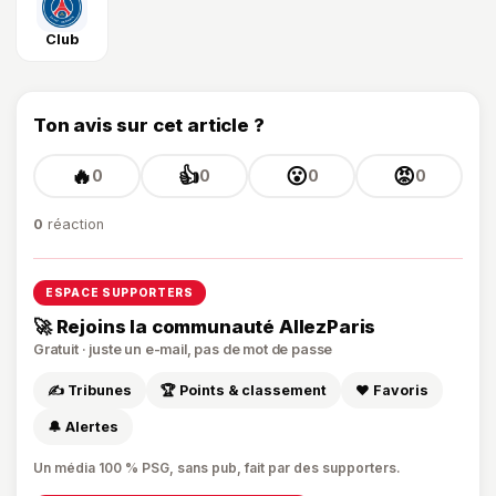
Club
Ton avis sur cet article ?
🔥
👍
😮
😡
0
0
0
0
0
réaction
ESPACE SUPPORTERS
🚀 Rejoins la communauté AllezParis
Gratuit · juste un e-mail, pas de mot de passe
✍️ Tribunes
🏆 Points & classement
❤️ Favoris
🔔 Alertes
Un média 100 % PSG, sans pub, fait par des supporters.