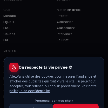
Club
Match en direct
Mercato
Effectif
Ligue 1
Calendrier
LDC
Classement
Coupes
Interviews
EDF
Le Brief
LE SITE
À propos
Concours
On respecte ta vie privée 🍪
Contact
AllezParis utilise des cookies pour mesurer l'audience et
Mentions légales
afficher des publicités qui font vivre le site. Tu peux tout
Confidentialité
accepter, tout refuser, ou choisir précisément. Voir notre
Gérer les cookies
politique de confidentialité
.
Flux RSS
Personnaliser mes choix