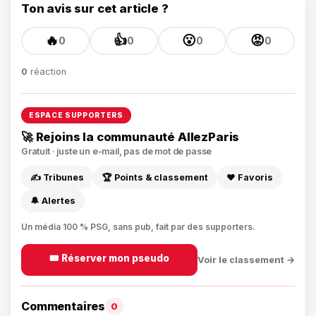
Ton avis sur cet article ?
🔥
👍
😮
😡
0
0
0
0
0
réaction
ESPACE SUPPORTERS
🚀 Rejoins la communauté AllezParis
Gratuit · juste un e-mail, pas de mot de passe
✍️ Tribunes
🏆 Points & classement
❤️ Favoris
🔔 Alertes
Un média 100 % PSG, sans pub, fait par des supporters.
🎟️ Réserver mon pseudo
Voir le classement →
Commentaires
0