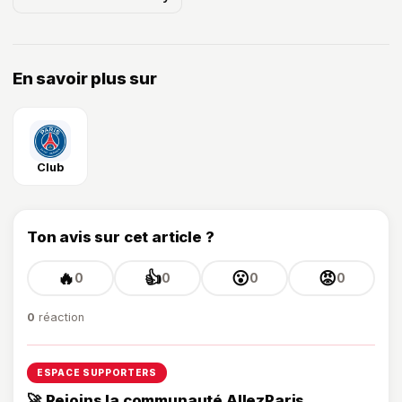
En savoir plus sur
Club
Ton avis sur cet article ?
🔥
👍
😮
😡
0
0
0
0
0
réaction
ESPACE SUPPORTERS
🚀 Rejoins la communauté AllezParis