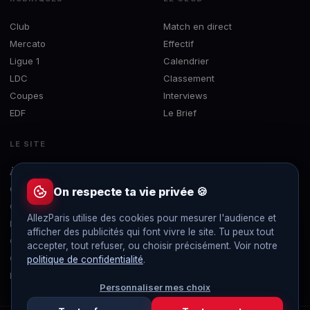
Club
Match en direct
Mercato
Effectif
Ligue 1
Calendrier
LDC
Classement
Coupes
Interviews
EDF
Le Brief
LE SITE
À propos
Concours
On respecte ta vie privée 🍪
Contact
AllezParis utilise des cookies pour mesurer l'audience et
Mentions légales
afficher des publicités qui font vivre le site. Tu peux tout
Confidentialité
accepter, tout refuser, ou choisir précisément. Voir notre
Gérer les cookies
politique de confidentialité
.
Flux RSS
Personnaliser mes choix