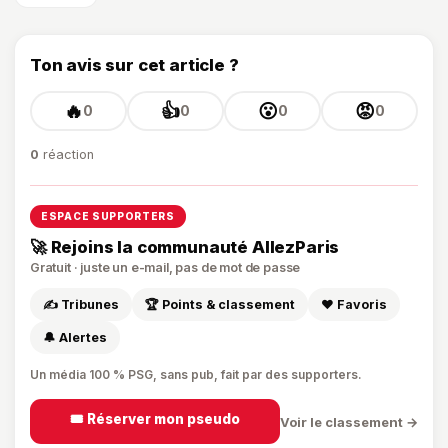
Ton avis sur cet article ?
🔥
👍
😮
😡
0
0
0
0
0
réaction
ESPACE SUPPORTERS
🚀 Rejoins la communauté AllezParis
Gratuit · juste un e-mail, pas de mot de passe
✍️ Tribunes
🏆 Points & classement
❤️ Favoris
🔔 Alertes
Un média 100 % PSG, sans pub, fait par des supporters.
🎟️ Réserver mon pseudo
Voir le classement →