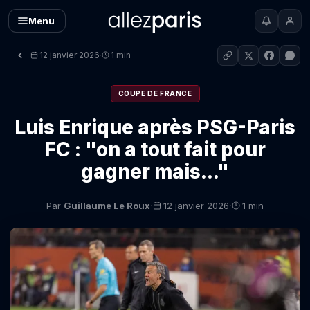
Menu
12 janvier 2026
1 min
·
COUPE DE FRANCE
Luis Enrique après PSG-Paris
FC : "on a tout fait pour
gagner mais..."
·
·
Par
Guillaume Le Roux
12 janvier 2026
1 min