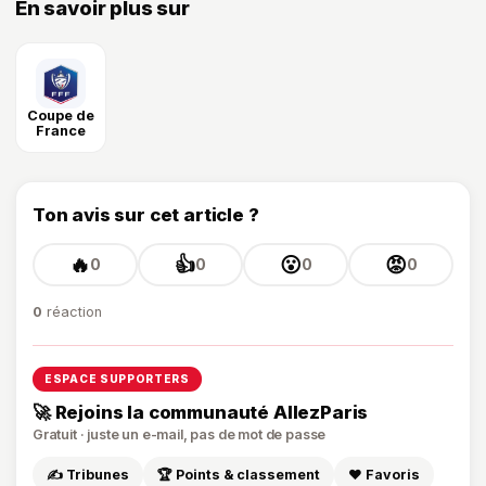
En savoir plus sur
Coupe de
France
Ton avis sur cet article ?
🔥
👍
😮
😡
0
0
0
0
0
réaction
ESPACE SUPPORTERS
🚀 Rejoins la communauté AllezParis
Gratuit · juste un e-mail, pas de mot de passe
✍️ Tribunes
🏆 Points & classement
❤️ Favoris