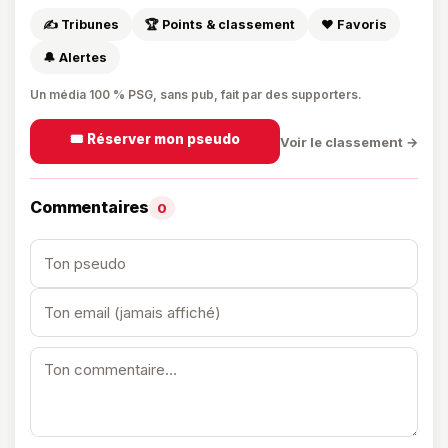
✍️ Tribunes
🏆 Points & classement
❤️ Favoris
🔔 Alertes
Un média 100 % PSG, sans pub, fait par des supporters.
🎟️ Réserver mon pseudo
Voir le classement →
Commentaires
0