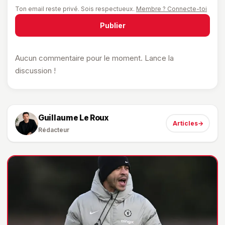
Ton email reste privé. Sois respectueux.
Membre ? Connecte-toi
Publier
Aucun commentaire pour le moment. Lance la
discussion !
Guillaume Le Roux
Articles
→
Rédacteur