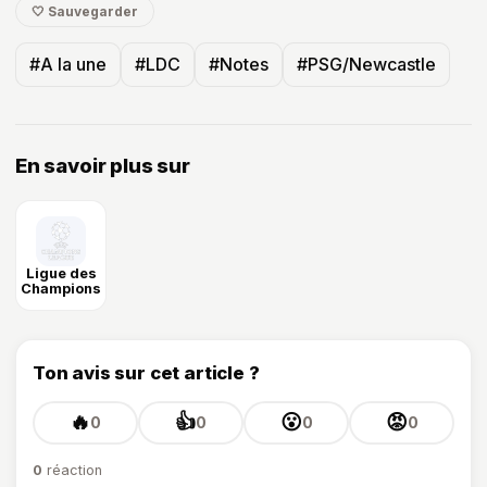
🤍 Sauvegarder
#A la une
#LDC
#Notes
#PSG/Newcastle
En savoir plus sur
Ligue des
Champions
Ton avis sur cet article ?
🔥
👍
😮
😡
0
0
0
0
0
réaction