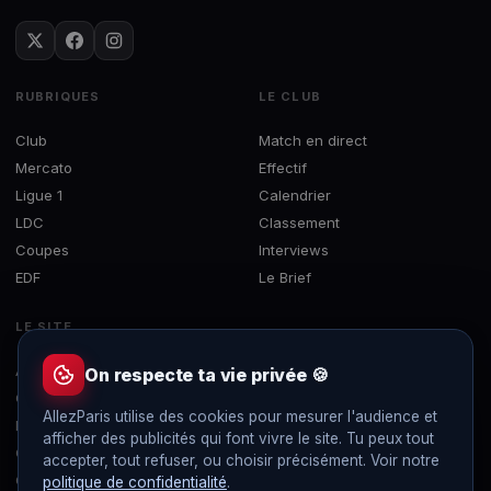
RUBRIQUES
LE CLUB
Club
Match en direct
Mercato
Effectif
Ligue 1
Calendrier
LDC
Classement
Coupes
Interviews
EDF
Le Brief
LE SITE
À propos
On respecte ta vie privée 🍪
Contact
AllezParis utilise des cookies pour mesurer l'audience et
Mentions légales
afficher des publicités qui font vivre le site. Tu peux tout
Confidentialité
accepter, tout refuser, ou choisir précisément. Voir notre
Gérer les cookies
politique de confidentialité
.