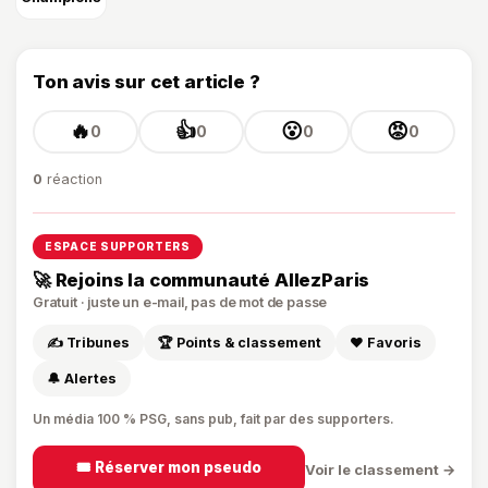
Ton avis sur cet article ?
🔥
👍
😮
😡
0
0
0
0
0
réaction
ESPACE SUPPORTERS
🚀 Rejoins la communauté AllezParis
Gratuit · juste un e-mail, pas de mot de passe
✍️ Tribunes
🏆 Points & classement
❤️ Favoris
🔔 Alertes
Un média 100 % PSG, sans pub, fait par des supporters.
🎟️ Réserver mon pseudo
Voir le classement →