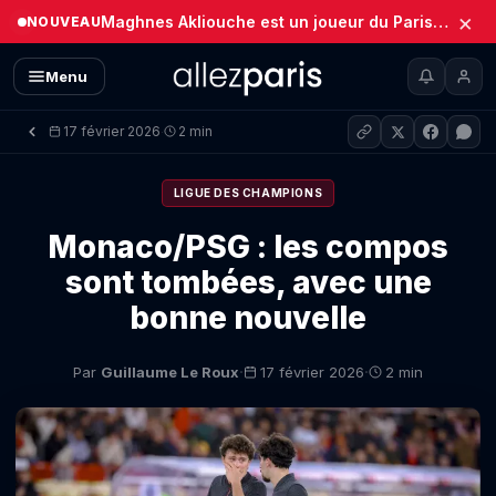
×
Maghnes Akliouche est un joueur du Paris Saint-Germain (Officiel)
NOUVEAU
Menu
17 février 2026
2 min
·
LIGUE DES CHAMPIONS
Monaco/PSG : les compos
sont tombées, avec une
bonne nouvelle
·
·
Par
Guillaume Le Roux
17 février 2026
2 min