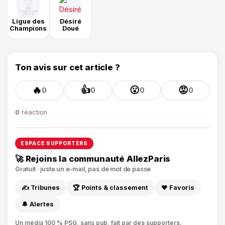
Ligue des
Désiré
Champions
Doué
Ton avis sur cet article ?
🔥
👍
😮
😡
0
0
0
0
0
réaction
ESPACE SUPPORTERS
🚀 Rejoins la communauté AllezParis
Gratuit · juste un e-mail, pas de mot de passe
✍️ Tribunes
🏆 Points & classement
❤️ Favoris
🔔 Alertes
Un média 100 % PSG, sans pub, fait par des supporters.