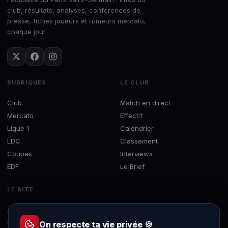
club, résultats, analyses, conférences de
presse, fiches joueurs et rumeurs mercato,
chaque jour.
RUBRIQUES
LE CLUB
Club
Match en direct
Mercato
Effectif
Ligue 1
Calendrier
LDC
Classement
Coupes
Interviews
EDF
Le Brief
LE SITE
À propos
Concours
On respecte ta vie privée 🍪