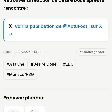
Retrouver la réaction de Désiré Doué après la
rencontre :
Voir la publication de @ActuFoot_ sur X
→
Pub. le 18/02/2026 - 13:00
🤍 Sauvegarder
#A la une
#Désiré Doué
#LDC
#Monaco/PSG
En savoir plus sur