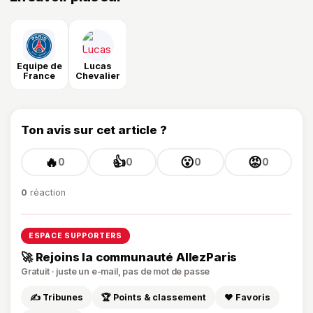
Équipe de
Lucas
France
Chevalier
Ton avis sur cet article ?
🔥
👍
😮
😡
0
0
0
0
0
réaction
ESPACE SUPPORTERS
🚀 Rejoins la communauté AllezParis
Gratuit · juste un e-mail, pas de mot de passe
✍️ Tribunes
🏆 Points & classement
❤️ Favoris