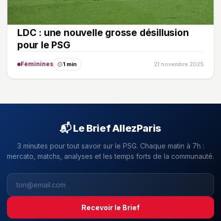
LDC : une nouvelle grosse désillusion
pour le PSG
Féminines
1 min
21 novembre 2025
📬 Le Brief AllezParis
3 minutes pour tout savoir sur le PSG. Chaque matin à 7h :
mercato, matchs, analyses et les temps forts de la communauté.
Recevoir le Brief