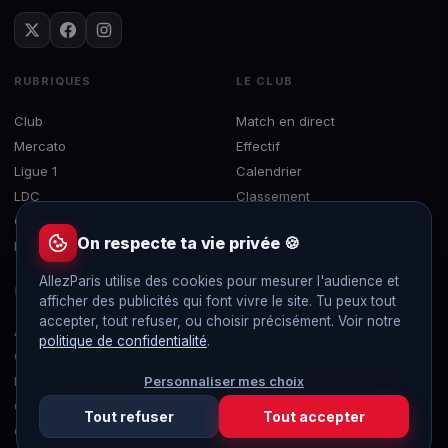
RUBRIQUES
LE CLUB
Club
Match en direct
Mercato
Effectif
Ligue 1
Calendrier
LDC
Classement
Coupes
Interviews
On respecte ta vie privée 🍪
EDF
Le Brief
AllezParis utilise des cookies pour mesurer l'audience et
LE SITE
afficher des publicités qui font vivre le site. Tu peux tout
accepter, tout refuser, ou choisir précisément. Voir notre
À propos
politique de confidentialité
.
Contact
Personnaliser mes choix
Mentions légales
Confidentialité
Tout refuser
Tout accepter
Gérer les cookies