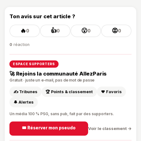
Ton avis sur cet article ?
🔥
👍
😮
😡
0
0
0
0
0
réaction
ESPACE SUPPORTERS
🚀 Rejoins la communauté AllezParis
Gratuit · juste un e-mail, pas de mot de passe
✍️ Tribunes
🏆 Points & classement
❤️ Favoris
🔔 Alertes
Un média 100 % PSG, sans pub, fait par des supporters.
🎟️ Réserver mon pseudo
Voir le classement →