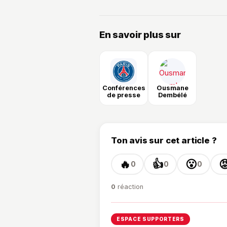
En savoir plus sur
Conférences
Ousmane
de presse
Dembélé
Ton avis sur cet article ?
🔥
👍
😮

0
0
0
0
réaction
ESPACE SUPPORTERS