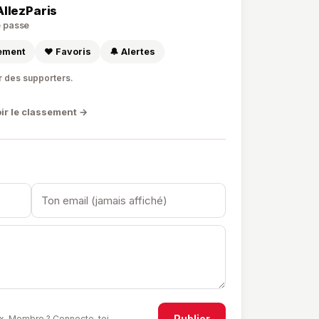
AllezParis
de passe
sement
❤️ Favoris
🔔 Alertes
r des supporters.
ir le classement →
Publier
x.
Membre ? Connecte-toi