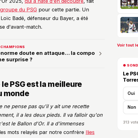
d'Or 2025,
qui a hâte d'en découdre
, fait
e groupe du PSG
pour cette partie. Un
l Loïc Badé, défenseur du Bayer, a été
se d'avant-match.
Voir tout le
ES CHAMPIONS
énorme doute en attaque… la compo
e surprise ?
● SON
Le PSG
Torre
le PSG est la meilleure
du monde
Oui
 ne pense pas qu'il y ait une recette
Non
ement, il a les deux pieds. Il va falloir qu'on
313
vote
st le Ballon d'Or. Il a d'immenses
s des mots relayés par notre confrère
Ilies