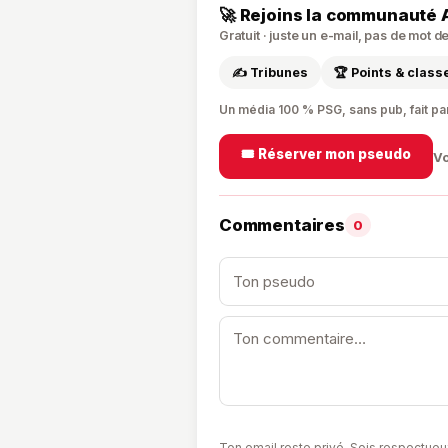
🚀 Rejoins la communauté 
Gratuit · juste un e-mail, pas de mot 
✍️ Tribunes
🏆 Points & clas
Un média 100 % PSG, sans pub, fait pa
🎟️ Réserver mon pseudo
Vo
Commentaires
0
Ton email reste privé. Sois respectueu