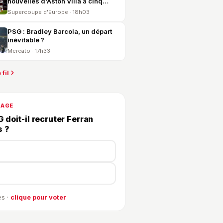
nouvelles d'Aston Villa à cinq
jours du PSG
Supercoupe d'Europe · 18h03
PSG : Bradley Barcola, un départ
inévitable ?
Mercato · 17h33
 fil
DAGE
 doit-il recruter Ferran
s ?
s ·
clique pour voter