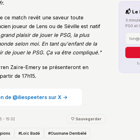
fr
.
📬 Le 
e ce match revêt une saveur toute
3 minute
ancien joueur de Lens ou de Séville est natif
PSG et 
grand plaisir de jouer le PSG, la plus
onde selon moi. En tant qu'enfant de la
sir de jouer le PSG. Ça va être compliqué."
1
rren Zaïre-Emery se présenteront en
partir de 17h15.
ion de @iliespeeters sur X →
5 - 15:32
🤍 Sauvegarder
pions
#Loïc Badé
#Ousmane Dembélé