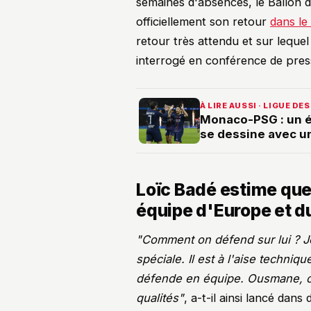
semaines d'absences, le Ballon 
officiellement son retour
dans l
retour très attendu et sur leque
interrogé en conférence de pres
À LIRE AUSSI · LIGUE D
Monaco-PSG : un 
se dessine avec un
Loïc Badé estime que 
équipe d'Europe et 
"Comment on défend sur lui ? Je
spéciale. Il est à l'aise techniqu
défende en équipe. Ousmane, c'e
qualités"
, a-t-il ainsi lancé dan