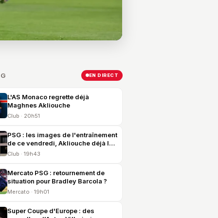
SG
EN DIRECT
L'AS Monaco regrette déjà
Maghnes Akliouche
Club · 20h51
PSG : les images de l'entraînement
de ce vendredi, Akliouche déjà là
et United en vue
Club · 19h43
Mercato PSG : retournement de
situation pour Bradley Barcola ?
Mercato · 19h01
Super Coupe d'Europe : des