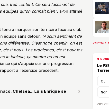
suis très content. Ce sera fascinant de
es équipes qu'on connait bien"
, a-t-il affirmé
 tenu à marquer son territoire face au club
son équipe sans détour.
"Aucun sentiment de
ons différentes. C'est notre chemin, on est
Voir tout le
, c'est nous. Les problèmes, c'est pour les
ns le tableau, ça montre qu'on est
● SON
nfiance qui s'appuie sur une progression
Le PSG
r rapport à l'exercice précédent.
Torre
Oui
aco, Chelsea... Luis Enrique se
Non
294
vot