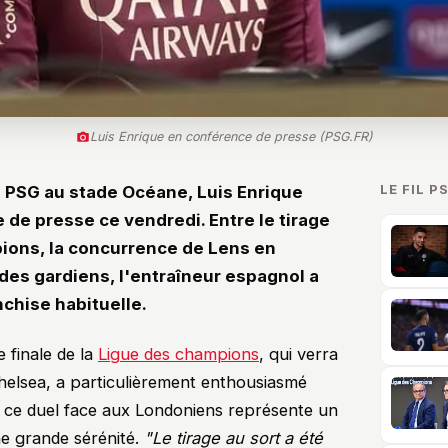
Luis Enrique en conférence de presse (PSG.FR)
LE FIL P
u PSG au stade Océane, Luis Enrique
de presse ce vendredi. Entre le tirage
pions, la concurrence de Lens en
des gardiens, l'entraîneur espagnol a
nchise habituelle.
e finale de la
Ligue des champions
, qui verra
 Chelsea, a particulièrement enthousiasmé
n, ce duel face aux Londoniens représente un
une grande sérénité.
"Le tirage au sort a été