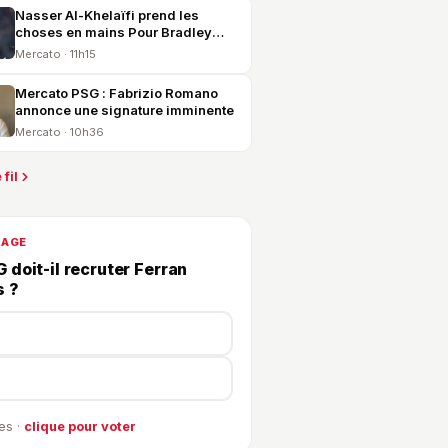
Nasser Al-Khelaïfi prend les
choses en mains Pour Bradley
Barcola !
Mercato · 11h15
Mercato PSG : Fabrizio Romano
annonce une signature imminente
Mercato · 10h36
 fil
DAGE
 doit-il recruter Ferran
s ?
es ·
clique pour voter