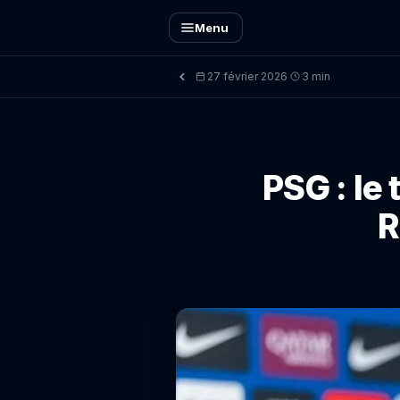
Menu
27 février 2026
3 min
·
PSG : le
R