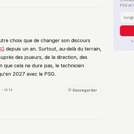
PSG et 
tion de @lasource75006 sur X
1
autre choix que de changer son discours
SG
depuis un an. Surtout, au-delà du terrain,
auprès des joueurs, de la direction, des
on que cela ne dure pas, le technicien
qu'en 2027 avec le PSG.
 - 14:14
🤍 Sauvegarder