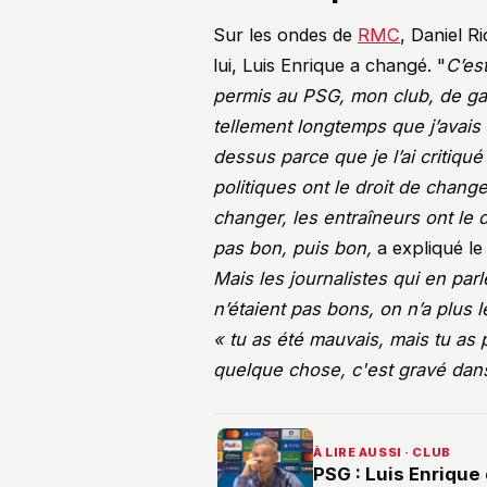
Sur les ondes de
RMC
, Daniel R
lui, Luis Enrique a changé. "
C’est
permis au PSG, mon club, de gag
tellement longtemps que j’avais 
dessus parce que je l’ai critiqu
politiques ont le droit de change
changer, les entraîneurs ont le d
pas bon, puis bon,
a expliqué le
Mais les journalistes qui en parle
n’étaient pas bons, on n’a plus l
« tu as été mauvais, mais tu as 
quelque chose, c'est gravé dans
À LIRE AUSSI · CLUB
PSG : Luis Enrique 