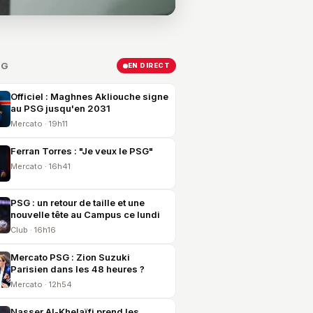
SG
EN DIRECT
Officiel : Maghnes Akliouche signe
au PSG jusqu'en 2031
Mercato · 19h11
Ferran Torres : "Je veux le PSG"
Mercato · 16h41
PSG : un retour de taille et une
nouvelle tête au Campus ce lundi
Club · 16h16
Mercato PSG : Zion Suzuki
Parisien dans les 48 heures ?
Mercato · 12h54
Nasser Al-Khelaïfi prend les