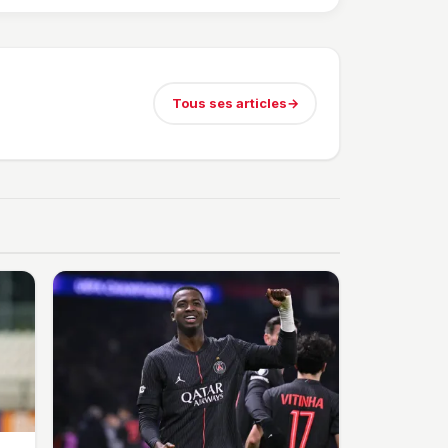
t. Lance la discussion !
Tous ses articles
→