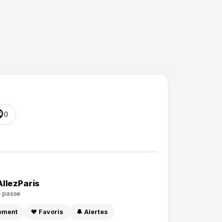

0
AllezParis
de passe