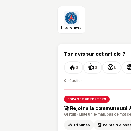
En savoir plus sur
Interviews
Ton avis sur cet article ?
🔥
👍
😮

0
0
0
0
réaction
ESPACE SUPPORTERS
🚀 Rejoins la communauté 
Gratuit · juste un e-mail, pas de mot 