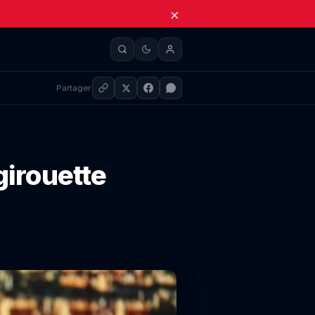
×
Partager
 girouette