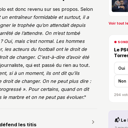
iolo est donc revenu sur ses propos. Selon
 un entraîneur formidable et surtout, il a
Voir tout le
ner le trophée qu’on attendait depuis
arrêté de l’attendre. On m’est tombé
é ? Oui, mais c’est normal. Les hommes
● SON
r, les acteurs du football ont le droit de
Le PSG
Torre
roit de changer. C'est-à-dire d’avoir été
 journaliste, qui est passé du rien au tout
.
Oui
nt, si à un moment, ils ont dit qu’ils
e droit de changer. On ne peut plus dire :
Non
progressé ». Pour certains, quand on dit
294
vot
 le marbre et on ne peut pas évoluer
."
📬 Le 
défend les titis
3 minute