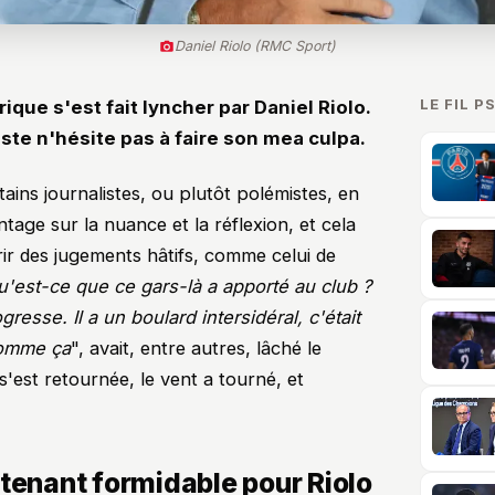
Daniel Riolo (RMC Sport)
LE FIL P
rique s'est fait lyncher par Daniel Riolo.
iste n'hésite pas à faire son mea culpa.
ains journalistes, ou plutôt polémistes, en
age sur la nuance et la réflexion, et cela
r des jugements hâtifs, comme celui de
'est-ce que ce gars-là a apporté au club ?
resse. Il a un boulard intersidéral, c'était
comme ça
", avait, entre autres, lâché le
 s'est retournée, le vent a tourné, et
ntenant formidable pour Riolo