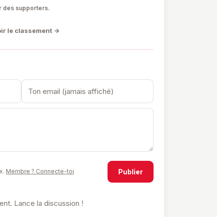
sement
❤️ Favoris
🔔 Alertes
r des supporters.
ir le classement →
Publier
x.
Membre ? Connecte-toi