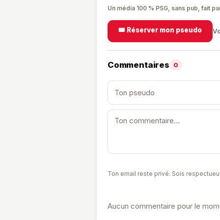
✍️ Tribunes
🏆 Points & clas
Un média 100 % PSG, sans pub, fait pa
🎟️ Réserver mon pseudo
Vo
Commentaires
0
Ton email reste privé. Sois respectueu