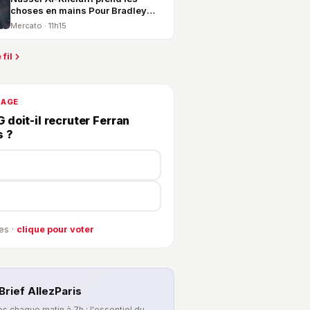
choses en mains Pour Bradley
Barcola !
Mercato · 11h15
 fil
DAGE
 doit-il recruter Ferran
s ?
es ·
clique pour voter
Brief AllezParis
s chaque matin à 7h : l'essentiel du