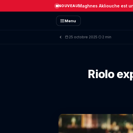
Maghnes Akliouche est un 
NOUVEAU
Menu
25 octobre 2025
2 min
·
Riolo exp