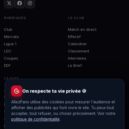
RUBRIQUES
LE CLUB
Club
Match en direct
Mercato
Effectif
Ligue 1
Calendrier
LDC
Classement
Coupes
Interviews
EDF
Le Brief
LE SITE
À propos
On respecte ta vie privée 🍪
Contact
AllezParis utilise des cookies pour mesurer l'audience et
Mentions légales
afficher des publicités qui font vivre le site. Tu peux tout
Confidentialité
accepter, tout refuser, ou choisir précisément. Voir notre
Gérer les cookies
politique de confidentialité
.
Flux RSS