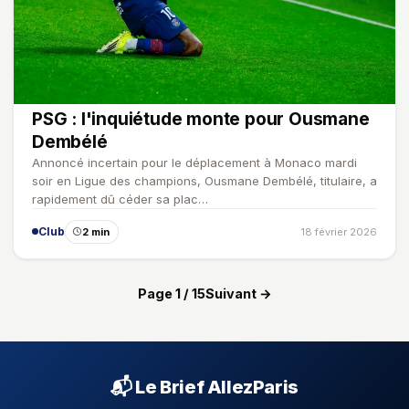
PSG : l'inquiétude monte pour Ousmane
Dembélé
Annoncé incertain pour le déplacement à Monaco mardi
soir en Ligue des champions, Ousmane Dembélé, titulaire, a
rapidement dû céder sa plac…
Club
2 min
18 février 2026
Page 1 / 15
Suivant →
📬 Le Brief AllezParis