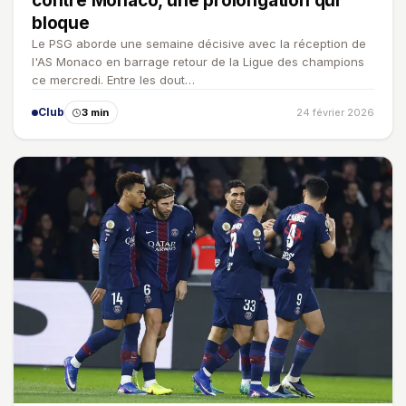
contre Monaco, une prolongation qui
bloque
Le PSG aborde une semaine décisive avec la réception de
l'AS Monaco en barrage retour de la Ligue des champions
ce mercredi. Entre les dout…
Club
3 min
24 février 2026