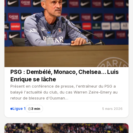
PSG : Dembélé, Monaco, Chelsea... Luis
Enrique se lâche
Présent en conférence de presse, l'entraîneur du PSG a
balayé l'actualité du club, du cas Warren Zaïre-Emery au
retour de blessure d'Ousman…
Ligue 1
3 min
5 mars 2026