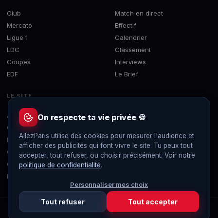
Club
Match en direct
Mercato
Effectif
Ligue 1
Calendrier
LDC
Classement
Coupes
Interviews
EDF
Le Brief
LE SITE
À propos
On respecte ta vie privée 🍪
Contact
AllezParis utilise des cookies pour mesurer l'audience et
Mentions légales
afficher des publicités qui font vivre le site. Tu peux tout
Confidentialité
accepter, tout refuser, ou choisir précisément. Voir notre
Gérer les cookies
politique de confidentialité
.
Flux RSS
Personnaliser mes choix
Tout refuser
Tout accepter
© 2019-2026 AllezParis — Tous droits réservés
Site 100% indépendant et sans publicité, non affilié au Paris Saint-Germain