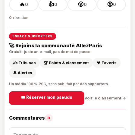
🔥
👍
😮
😡
0
0
0
0
0
réaction
ESPACE SUPPORTERS
🚀 Rejoins la communauté AllezParis
Gratuit · juste un e-mail, pas de mot de passe
✍️ Tribunes
🏆 Points & classement
❤️ Favoris
🔔 Alertes
Un média 100 % PSG, sans pub, fait par des supporters.
🎟️ Réserver mon pseudo
Voir le classement →
Commentaires
0