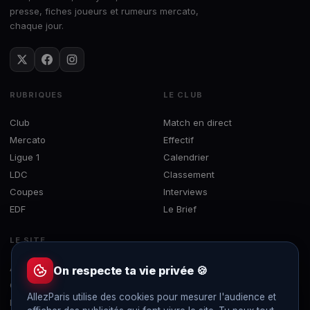
presse, fiches joueurs et rumeurs mercato,
chaque jour.
RUBRIQUES
LE CLUB
Club
Match en direct
Mercato
Effectif
Ligue 1
Calendrier
LDC
Classement
Coupes
Interviews
EDF
Le Brief
LE SITE
À propos
On respecte ta vie privée 🍪
Contact
AllezParis utilise des cookies pour mesurer l'audience et
Mentions légales