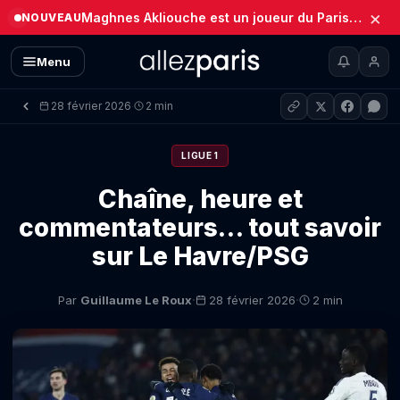
×
Maghnes Akliouche est un joueur du Paris Saint-Germain (Officiel)
NOUVEAU
Menu
28 février 2026
2 min
·
LIGUE 1
Chaîne, heure et
commentateurs… tout savoir
sur Le Havre/PSG
·
·
Par
Guillaume Le Roux
28 février 2026
2 min